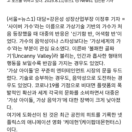
고 포즈를 취하고 있다. 2025.8.11/뉴스1 ⓒ News1 김진환 기자
(서울=뉴스1) 대담=강은성 성장산업부장 이정후 기자 =
'사이버 가수'라는 이름으로 가상기술 기반의 가수가 처
음 등장했을 때 대중의 반응은 '신기함 반, 어색함 반'이
었다. 가수의 음악성이나 스타성보다는 '가상세계의 가
수'라는 부분이 관심 요소였다. 이른바 '불쾌한 골짜
기'(Uncanny Valley)라 불리는, 인간과 흡사한 형태의
행동을 보일수록 반감을 가지는 경우도 있었다.
'가상 아이돌'은 꾸준히 엔터테인먼트 시장의 문을 두드
렸다. 기술로 승부하는 경우도, 음악성으로 도전하는 경
우도 있었다. 코로나19를 기점으로 비대면 플랫폼의 폭
발적인 확산과 세계 각국의 문화를 소비하면서 대중은
'가상 아이돌, 가상 음악가'에 대한 장벽이 크게 낮아졌
다.
여기에 도화선이 된 것은 최근 공전의 히트를 기록한 넷
플릭스의 애니메이션 영화 '케데헌'(케이팝데몬헌터스)
이다.