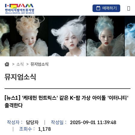
본
문
예매하기
바
로
가
기
소식
뮤지엄소식
뮤지엄소식
[뉴스1] '케데헌 헌트릭스' 같은 K-팝 가상 아이돌 '이터니티'
출격한다
작성자 :
담당자
작성일 :
2025-09-01 11:39:48
조회수 :
1,178