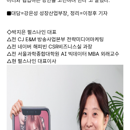
이터와 협업하는 방안을 고민하려 한다"고 말했다.
■대담=강은성 성장산업부장, 정리=이정후 기자
◇박지은 펄스나인 대표
△전 CJ E&M 방송사업본부 전략미디어마케팅
△전 네이버 해피빈 CSR비즈니스실 과장
△전 서울과학종합대학원 AI 빅데이터 MBA 외래교수
△현 펄스나인 대표이사