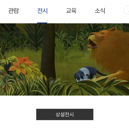
주
메
관람
전시
교육
소식
뉴
상설전시