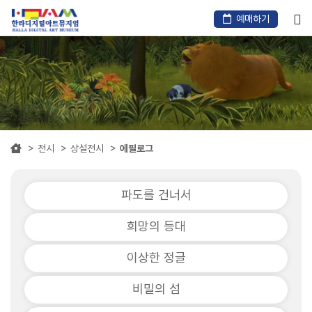
본
문
예매하기
바
로
가
기
전시
상설전시
에필로그
파도를 건너서
희망의 등대
이상한 정글
비밀의 섬