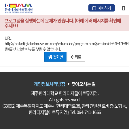
본
문
예매하기
바
로
프로그램을 실행하는데 문제가 있습니다. (아래 에러 메시지를 확인해
가
주세요)
기
URL
http://halladigitalartmuseum.com/education/program.htm;jsessionid=64E47
을(를) 처리할 메뉴를 찾을 수 없습니다.
첫화면
뒤로
개인정보처리방침
찾아오시는 길
제주한라대학교 한라디지털아트뮤지엄.
All rights reserved.
(63092) 제주특별자치도 제주시 한라대학로38, 한라컨벤션 로비층(노형동,
한라디지털아트뮤지엄), Tel. 064-741-1666