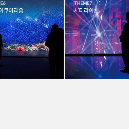
E6
THEME7
 아쿠아리움
시티라이프