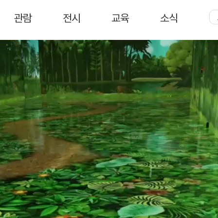
주
메
관람
전시
교육
소식
뉴