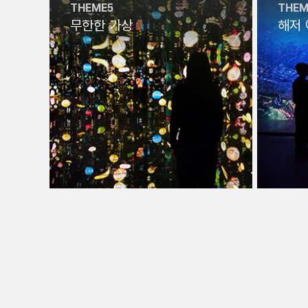
THEME5
THEM
무한한 가상
해저